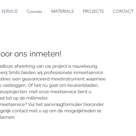
SERVICE
Courses
MATERIALS
PROJECTS
CONTACT
door ons inmeten!
dloze afwerking van uw project is nauwkeurig
erij Smits bieden wij professionele inmeetservice
oliner, een geavanceerd meetinstrument waarmee
ies vastleggen. Of het nu gaat om keukenbladen,
eurprojecten: met onze meetservice bent u
st tot op de millimeter.
meetservice? Vul het aanvraagformulier hieronder
gelijk contact met u op om de mogelijkheden te
plannen.